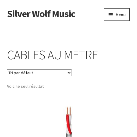
Silver Wolf Music
Aller
Aller
Menu
à
au
la
contenu
Accueil
navigation
Catégories
CABLES AU METRE
Panier
Mon compte
Voici le seul résultat