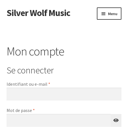
Silver Wolf Music
Aller
Aller
Menu
à
au
la
contenu
Accueil
navigation
Catégories
Mon compte
Panier
Se connecter
Mon compte
Obligatoire
Identifiant ou e-mail
*
Obligatoire
Mot de passe
*