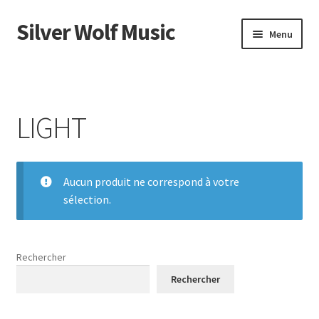
Silver Wolf Music
Aller
Aller
Menu
à
au
la
contenu
Accueil
navigation
Catégories
LIGHT
Panier
Mon compte
Aucun produit ne correspond à votre
sélection.
Rechercher
Rechercher