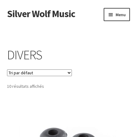
Silver Wolf Music
Aller
Aller
Menu
à
au
la
contenu
Accueil
navigation
Catégories
DIVERS
Panier
Mon compte
10 résultats affichés