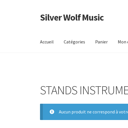
Silver Wolf Music
Aller
Aller
à
au
la
contenu
navigation
Accueil
Catégories
Panier
Mon 
STANDS INSTRUME
Aucun produit ne correspond à votre