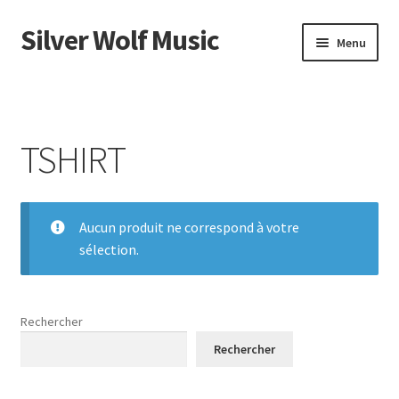
Silver Wolf Music
Aller
Aller
Menu
à
au
la
contenu
Accueil
navigation
Catégories
TSHIRT
Panier
Mon compte
Aucun produit ne correspond à votre
sélection.
Rechercher
Rechercher