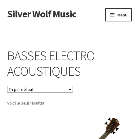
Silver Wolf Music
Aller
Aller
Menu
à
au
la
contenu
Accueil
navigation
Catégories
BASSES ELECTRO
Panier
ACOUSTIQUES
Mon compte
Voici le seul résultat