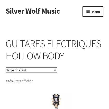
Silver Wolf Music
Aller
Aller
Menu
à
au
la
contenu
Accueil
navigation
Catégories
GUITARES ELECTRIQUES
Panier
HOLLOW BODY
Mon compte
4 résultats affichés