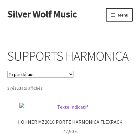
Silver Wolf Music
Aller
Aller
Menu
à
au
la
contenu
Accueil
navigation
Catégories
SUPPORTS HARMONICA
Panier
Mon compte
3 résultats affichés
HOHNER MZ2010 PORTE HARMONICA FLEXRACK
72,90
€