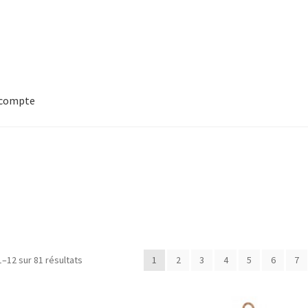
compte
1–12 sur 81 résultats
1
2
3
4
5
6
7