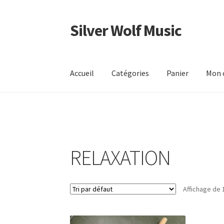
Silver Wolf Music
Aller
Aller
à
au
la
contenu
navigation
Accueil
Catégories
Panier
Mon 
RELAXATION
Affichage de 