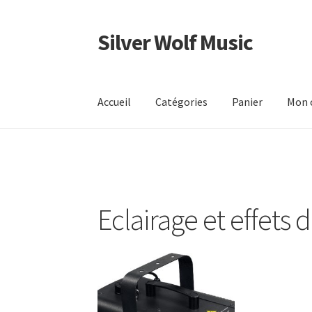
Silver Wolf Music
Aller
Aller
à
au
la
contenu
navigation
Accueil
Catégories
Panier
Mon 
Eclairage et effets 