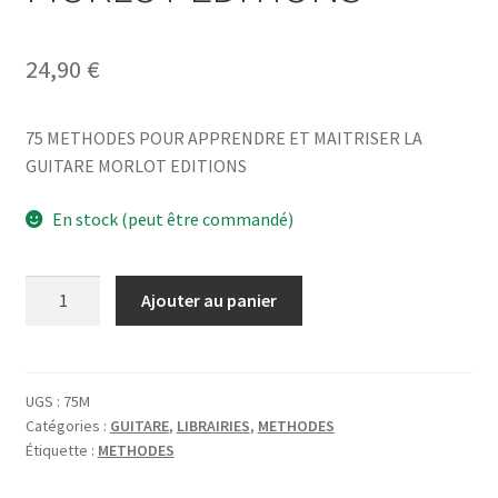
24,90
€
75 METHODES POUR APPRENDRE ET MAITRISER LA
GUITARE MORLOT EDITIONS
En stock (peut être commandé)
quantité
Ajouter au panier
de
75
METHODES
POUR
UGS :
75M
Catégories :
GUITARE
,
LIBRAIRIES
,
METHODES
APPRENDRE
Étiquette :
METHODES
ET
MAITRISER