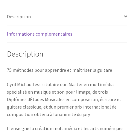
LA
GUITARE
Description
MORLOT
EDITIONS
Informations complémentaires
Description
75 méthodes pour apprendre et maîtriser la guitare
Cyril Michaud est titulaire dun Master en multimédia
spécialisé en musique et son pour limage, de trois
Diplômes dÉtudes Musicales en composition, écriture et
guitare classique, et dun premier prix international de
composition obtenu à lunanimité du jury.
Il enseigne la création multimédia et les arts numériques