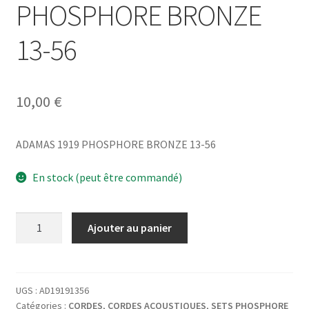
PHOSPHORE BRONZE
13-56
10,00
€
ADAMAS 1919 PHOSPHORE BRONZE 13-56
En stock (peut être commandé)
quantité
Ajouter au panier
de
ADAMAS
1919
PHOSPHORE
UGS :
AD19191356
Catégories :
CORDES
,
CORDES ACOUSTIQUES
,
SETS PHOSPHORE
BRONZE