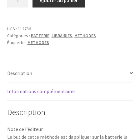
Ajouter au panier
de
AGOSTINI
METHODE
VOL.
UGS :
112786
Catégories :
BATTERIE
,
LIBRAIRIES
,
METHODES
1
Étiquette :
METHODES
Description
Informations complémentaires
Description
Note de l’éditeur
Le but de cette méthode est dappliquer sur la batterie la