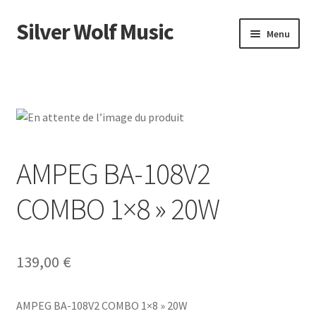
Silver Wolf Music
Aller
Aller
Menu
à
au
la
contenu
Accueil
navigation
Catégories
Panier
AMPEG BA-108V2
Mon compte
COMBO 1×8 » 20W
139,00
€
AMPEG BA-108V2 COMBO 1×8 » 20W