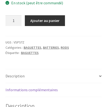
En stock (peut être commandé)
quantité
Ajouter au panier
de
BAGUETTE
VATER
SPLASHSTICK
UGS :
VSPSTZ
Catégories :
BAGUETTES
,
BATTERIES
,
RODS
TRAD.
Étiquette :
BAGUETTES
JAZZ
Description
Informations complémentaires
Description