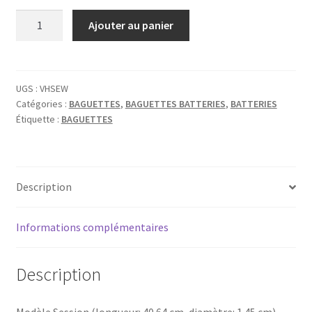
quantité
Ajouter au panier
de
BAGUETTES
VATER
HICKORY
UGS :
VHSEW
Catégories :
BAGUETTES
,
BAGUETTES BATTERIES
,
BATTERIES
SESSION
Étiquette :
BAGUETTES
Description
Informations complémentaires
Description
Modèle Session (longueur: 40.64 cm, diamètre: 1.45 cm)