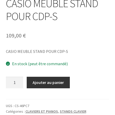
CASIO MEUBLE STAND
POUR CDP-S
109,00
€
CASIO MEUBLE STAND POUR CDP-S
En stock (peut être commandé)
quantité
Ajouter au panier
de
CASIO
MEUBLE
STAND
UGS :
CS-46PC7
Catégories :
CLAVIERS ET PIANOS
,
STANDS CLAVIER
POUR