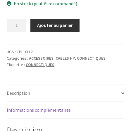
En stock (peut être commandé)
quantité
Ajouter au panier
de
CORDIAL
CABLE
HP
UGS :
CPL10LL2
Catégories :
ACCESSOIRES
,
CABLES HP
,
CONNECTIQUES
SPEAK
Étiquette :
CONNECTIQUES
ON
SPEAK
ON
10M
Description
Informations complémentaires
Description