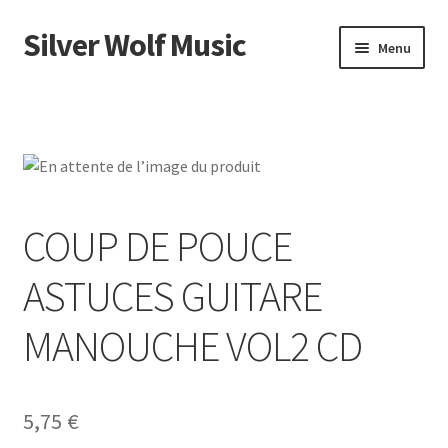
Silver Wolf Music
Aller
Aller
Menu
à
au
la
contenu
Accueil
navigation
Catégories
Panier
COUP DE POUCE
Mon compte
ASTUCES GUITARE
MANOUCHE VOL2 CD
5,75
€