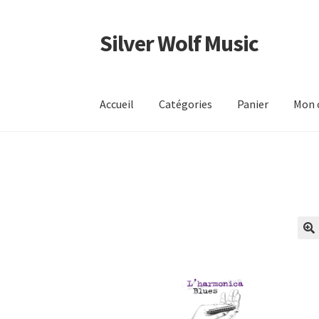
Silver Wolf Music
Aller
Aller
à
au
la
contenu
navigation
Accueil
Catégories
Panier
Mon 