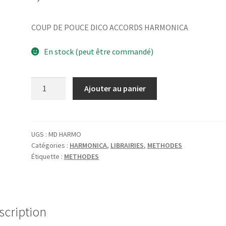
COUP DE POUCE DICO ACCORDS HARMONICA
En stock (peut être commandé)
quantité
Ajouter au panier
de
COUP
DE
POUCE
UGS :
MD HARMO
Catégories :
HARMONICA
,
LIBRAIRIES
,
METHODES
DICO
Étiquette :
METHODES
ACCORDS
HARMONICA
scription