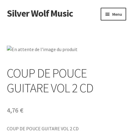
Silver Wolf Music
Aller
Aller
Menu
à
au
la
contenu
Accueil
navigation
Catégories
Panier
COUP DE POUCE
Mon compte
GUITARE VOL 2 CD
4,76
€
COUP DE POUCE GUITARE VOL 2 CD