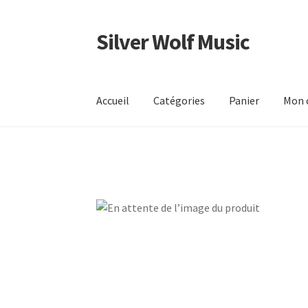
Silver Wolf Music
Aller
Aller
à
au
la
contenu
navigation
Accueil
Catégories
Panier
Mon 