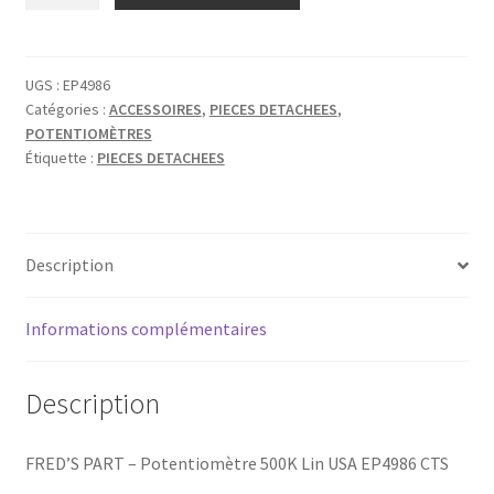
CTS
500K
LINEAR
UGS :
EP4986
Catégories :
ACCESSOIRES
,
PIECES DETACHEES
,
POTENTIOMÈTRES
Étiquette :
PIECES DETACHEES
Description
Informations complémentaires
Description
FRED’S PART – Potentiomètre 500K Lin USA EP4986 CTS