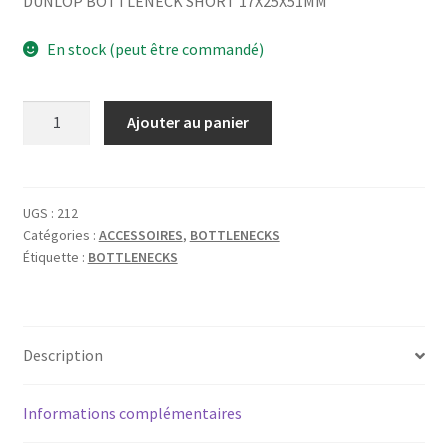
DUNLOP BOTTLENECK SHORT 17X25X51MM
En stock (peut être commandé)
quantité
Ajouter au panier
de
DUNLOP
BOTTLENECK
SHORT
UGS :
212
Catégories :
ACCESSOIRES
,
BOTTLENECKS
17X25X51MM
Étiquette :
BOTTLENECKS
Description
Informations complémentaires