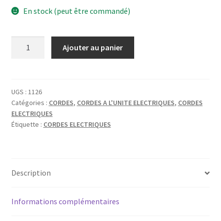
En stock (peut être commandé)
quantité
Ajouter au panier
de
ERNIE
BALL
026
UGS :
1126
Catégories :
CORDES
,
CORDES A L'UNITE ELECTRIQUES
,
CORDES
FILET
ELECTRIQUES
NICKEL
Étiquette :
CORDES ELECTRIQUES
Description
Informations complémentaires