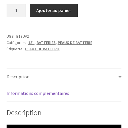
quantité
Ajouter au panier
de
EVANS
UV2
SABLÉE
UGS :
B13UV2
Catégories :
13''
,
BATTERIES
,
PEAUX DE BATTERIE
TOM
Étiquette :
PEAUX DE BATTERIE
BATTER
13''
Description
Informations complémentaires
Description