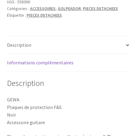
PROTECTION
UGS :
558000
Catégories :
ACCESSOIRES
,
GOLPEADOR
,
PIECES DETACHEES
NOIR
Étiquette :
PIECES DETACHEES
TYPE
MARTIN
Description
Informations complémentaires
Description
GEWA
Plaques de protection F&S
Noir
Accessoire guitare