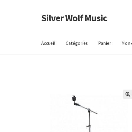
Silver Wolf Music
Aller
Aller
à
au
la
contenu
navigation
Accueil
Catégories
Panier
Mon 