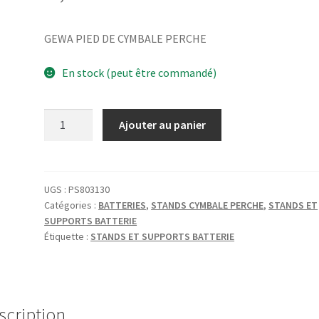
GEWA PIED DE CYMBALE PERCHE
En stock (peut être commandé)
quantité
Ajouter au panier
de
GEWA
PIED
DE
UGS :
PS803130
Catégories :
BATTERIES
,
STANDS CYMBALE PERCHE
,
STANDS ET
CYMBALE
SUPPORTS BATTERIE
PERCHE
Étiquette :
STANDS ET SUPPORTS BATTERIE
scription