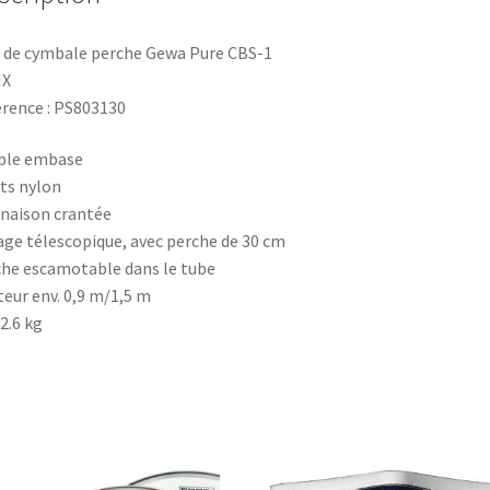
 de cymbale perche Gewa Pure CBS-1
IX
rence : PS803130
ble embase
ts nylon
inaison crantée
age télescopique, avec perche de 30 cm
he escamotable dans le tube
eur env. 0,9 m/1,5 m
 2.6 kg