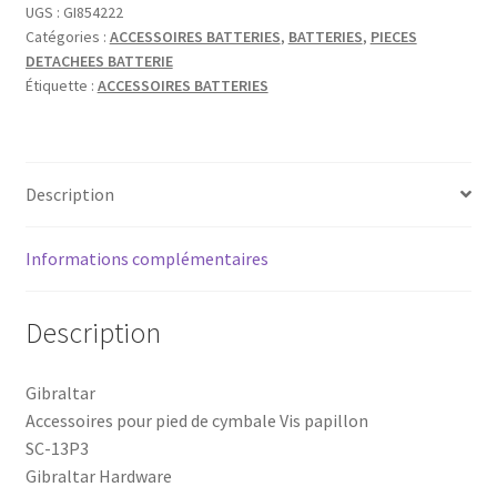
A
UGS :
GI854222
Catégories :
ACCESSOIRES BATTERIES
,
BATTERIES
,
PIECES
AILETTES
DETACHEES BATTERIE
PAR
Étiquette :
ACCESSOIRES BATTERIES
2
Description
Informations complémentaires
Description
Gibraltar
Accessoires pour pied de cymbale Vis papillon
SC-13P3
Gibraltar Hardware