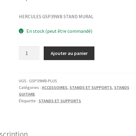
HERCULES GSP39WB STAND MURAL
En stock (peut être commandé)
quantité
Ajouter au panier
de
HERCULES
GSP39WB
STAND
UGS :
GSP39WB-PLUS
Catégories :
ACCESSOIRES
,
STANDS ET SUPPORTS
,
STANDS
MURAL
GUITARE
Étiquette :
STANDS ET SUPPORTS
scription