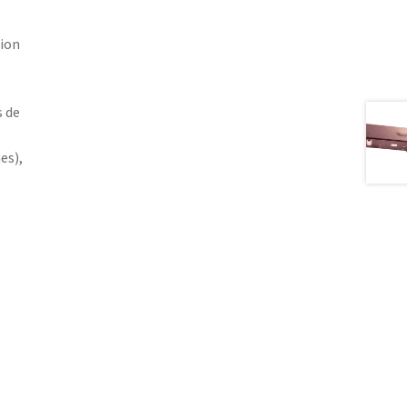
tion
s de
es),