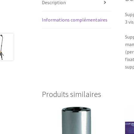
Description
Supp
Informations complémentaires
3 vi
Supp
manc
(per
fixa
supp
Produits similaires