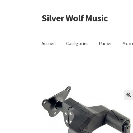
Silver Wolf Music
Aller
Aller
à
au
la
contenu
navigation
Accueil
Catégories
Panier
Mon 