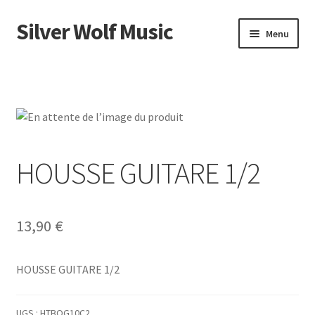
Silver Wolf Music
Aller
Aller
Menu
à
au
la
contenu
Accueil
navigation
Catégories
Panier
HOUSSE GUITARE 1/2
Mon compte
13,90
€
HOUSSE GUITARE 1/2
UGS :
HTBOG10C2