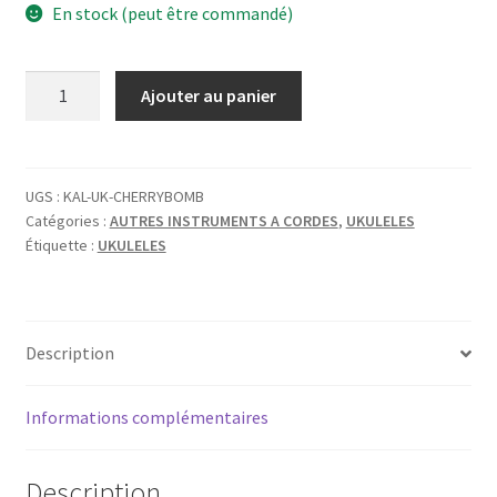
En stock (peut être commandé)
quantité
Ajouter au panier
de
KALA
UKADELIC
SOPRANO
UGS :
KAL-UK-CHERRYBOMB
Catégories :
AUTRES INSTRUMENTS A CORDES
,
UKULELES
CHERRY
Étiquette :
UKULELES
BOMB
Description
Informations complémentaires
Description