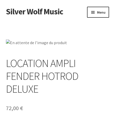
Silver Wolf Music
Aller
Aller
Menu
à
au
la
contenu
Accueil
navigation
Catégories
Panier
LOCATION AMPLI
Mon compte
FENDER HOTROD
DELUXE
72,00
€