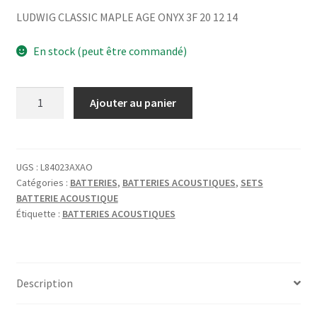
LUDWIG CLASSIC MAPLE AGE ONYX 3F 20 12 14
En stock (peut être commandé)
quantité
Ajouter au panier
de
LUDWIG
CLASSIC
MAPLE
UGS :
L84023AXAO
Catégories :
BATTERIES
,
BATTERIES ACOUSTIQUES
,
SETS
AGE
BATTERIE ACOUSTIQUE
ONYX
Étiquette :
BATTERIES ACOUSTIQUES
3F
20
12
14
Description