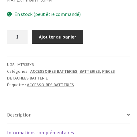
En stock (peut être commandé)
quantité
Ajouter au panier
de
MAPEX
TIRANT
35MM
UGS :
MTR35X6
Catégories :
ACCESSOIRES BATTERIES
,
BATTERIES
,
PIECES
DETACHEES BATTERIE
Étiquette :
ACCESSOIRES BATTERIES
Description
Informations complémentaires