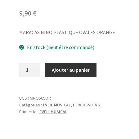
9,90
€
MARACAS NINO PLASTIQUE OVALES ORANGE
En stock (peut être commandé)
quantité
Ajouter au panier
de
MARACAS
NINO
PLASTIQUE
UGS :
NINO569OR
Catégories :
EVEIL MUSICAL
,
PERCUSSIONS
OVALES
Étiquette :
EVEIL MUSICAL
ORANGE