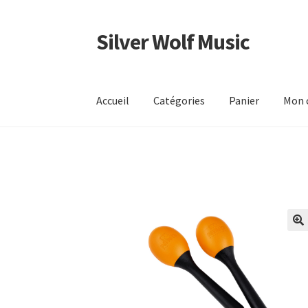
Silver Wolf Music
Aller
Aller
à
au
la
contenu
navigation
Accueil
Catégories
Panier
Mon 