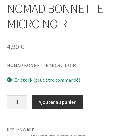
NOMAD BONNETTE
MICRO NOIR
4,90
€
NOMAD BONNETTE MICRO NOIR
En stock (peut être commandé)
quantité
Ajouter au panier
de
NOMAD
BONNETTE
MICRO
UGS :
NMWJ01B