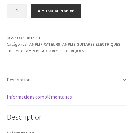
quantité
Ajouter au panier
de
ORANGE
TETE
ROCKER
UGS :
ORA-RK15-TH
Catégories :
AMPLIFICATEURS
,
AMPLIS GUITARES ELECTRIQUES
15
Étiquette :
AMPLIS GUITARES ELECTRIQUES
TERROR
15W
Description
Informations complémentaires
Description
Présentation