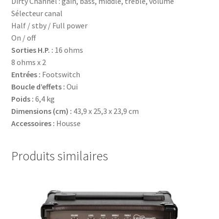
Dirty Channel : gain, bass, middle, treble, volume
Sélecteur canal
Half / stby / Full power
On / off
Sorties H.P. :
16 ohms
8 ohms x 2
Entrées :
Footswitch
Boucle d’effets :
Oui
Poids :
6,4 kg
Dimensions (cm) :
43,9 x 25,3 x 23,9 cm
Accessoires :
Housse
Produits similaires