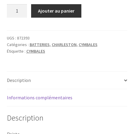
quantité
Ajouter au panier
de
PAISTE
2002
SOUND
UGS :
872393
Catégories :
BATTERIES
,
CHARLESTON
,
CYMBALES
EDGE
Étiquette :
CYMBALES
HIHAT
14''
Description
Informations complémentaires
Description
Paiste