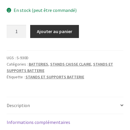
En stock (peut être commandé)
quantité
Ajouter au panier
de
PEARL
STAND
CAISSE
UGS :
S-930D
Catégories :
BATTERIES
,
STANDS CAISSE CLAIRE
,
STANDS ET
CLAIRE
SUPPORTS BATTERIE
S-
Étiquette :
STANDS ET SUPPORTS BATTERIE
930
CAISSES
CLAIRES
PROFONDES
Description
Informations complémentaires