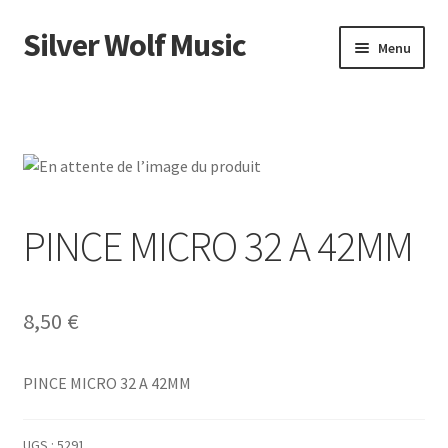
Silver Wolf Music
Aller
Aller
Menu
à
au
la
contenu
Accueil
navigation
Catégories
Panier
PINCE MICRO 32 A 42MM
Mon compte
8,50
€
PINCE MICRO 32 A 42MM
UGS :
5291