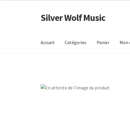
Silver Wolf Music
Aller
Aller
à
au
la
contenu
navigation
Accueil
Catégories
Panier
Mon 