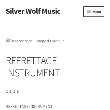
Silver Wolf Music
Aller
Aller
Menu
à
au
la
contenu
Accueil
navigation
Catégories
Panier
REFRETTAGE
Mon compte
INSTRUMENT
0,00
€
REFRETTAGE INSTRUMENT