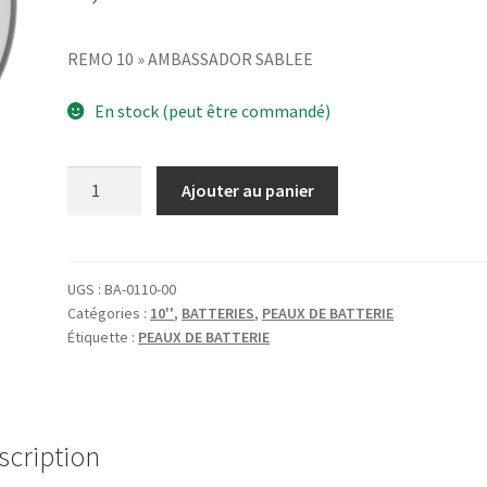
REMO 10 » AMBASSADOR SABLEE
En stock (peut être commandé)
quantité
Ajouter au panier
de
REMO
10''
AMBASSADOR
UGS :
BA-0110-00
Catégories :
10''
,
BATTERIES
,
PEAUX DE BATTERIE
SABLEE
Étiquette :
PEAUX DE BATTERIE
scription