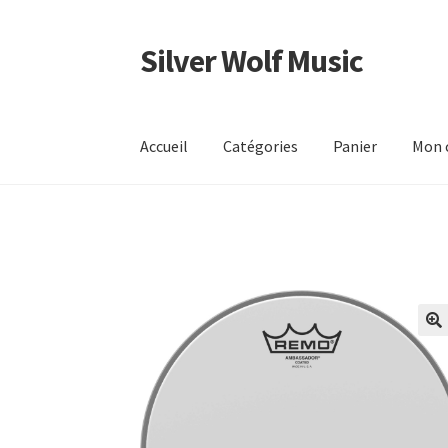
Silver Wolf Music
Aller
Aller
à
au
la
contenu
navigation
Accueil
Catégories
Panier
Mon 