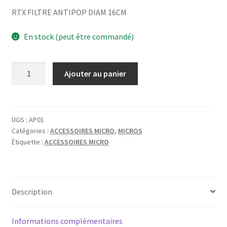
RTX FILTRE ANTIPOP DIAM 16CM
En stock (peut être commandé)
quantité
Ajouter au panier
de
RTX
FILTRE
ANTIPOP
UGS :
AP01
Catégories :
ACCESSOIRES MICRO
,
MICROS
DIAM
Étiquette :
ACCESSOIRES MICRO
16CM
Description
Informations complémentaires