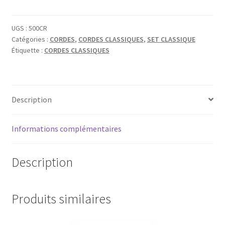
SAVAREZ
500CR
NEW
UGS :
500CR
Catégories :
CORDES
,
CORDES CLASSIQUES
,
SET CLASSIQUE
CRISTAL
Étiquette :
CORDES CLASSIQUES
CORUM
TIRANT
NORMAL
Description
Informations complémentaires
Description
Produits similaires