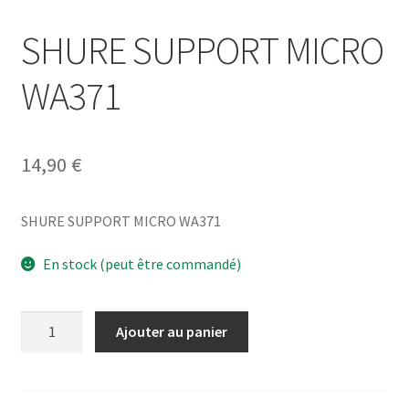
SHURE SUPPORT MICRO
WA371
14,90
€
SHURE SUPPORT MICRO WA371
En stock (peut être commandé)
quantité
Ajouter au panier
de
SHURE
SUPPORT