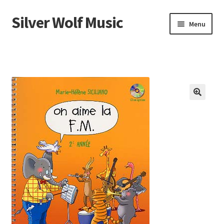
Silver Wolf Music
Aller
Aller
Menu
à
au
la
contenu
Accueil
navigation
Catégories
Panier
Mon compte