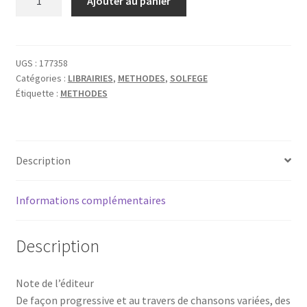
Ajouter au panier
de
SICILIANO
ON
AIME
UGS :
177358
Catégories :
LIBRAIRIES
,
METHODES
,
SOLFEGE
LA
Étiquette :
METHODES
FM-
2E
ANNEE
Description
Informations complémentaires
Description
Note de l’éditeur
De façon progressive et au travers de chansons variées, des