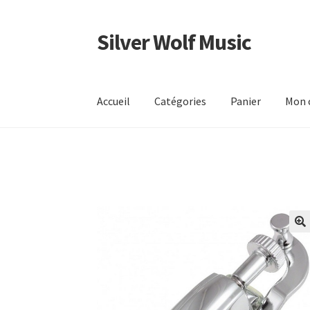
Silver Wolf Music
Aller
Aller
à
au
la
contenu
navigation
Accueil
Catégories
Panier
Mon 