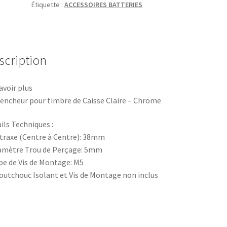
Étiquette :
ACCESSOIRES BATTERIES
TIMBRE
CAISSE
CLAIRE
38MM
scription
avoir plus
encheur pour timbre de Caisse Claire – Chrome
ils Techniques :
traxe (Centre à Centre): 38mm
amètre Trou de Perçage: 5mm
pe de Vis de Montage: M5
outchouc Isolant et Vis de Montage non inclus