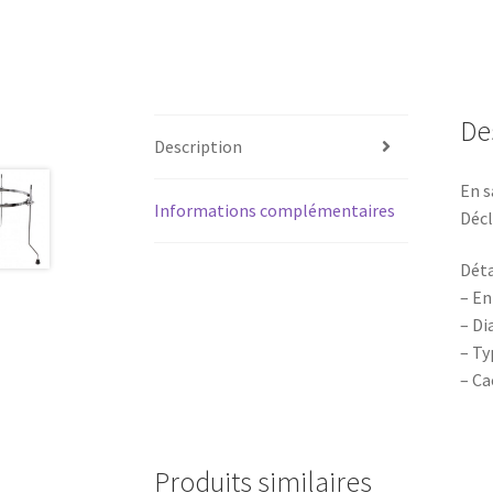
De
Description
En s
Informations complémentaires
Décl
Déta
– En
– Di
– Ty
– Ca
Produits similaires