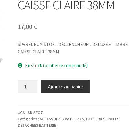
CAISSE CLAIRE 38MM
17,00
€
SPAREDRUM STO7 – DÉCLENCHEUR « DELUXE » TIMBRE
CAISSE CLAIRE 38MM
En stock (peut être commandé)
quantité
Ajouter au panier
de
SPAREDRUM
STO7
-
UGS :
SD-STO7
Catégories :
ACCESSOIRES BATTERIES
,
BATTERIES
,
PIECES
DÉCLENCHEUR
DETACHEES BATTERIE
"DELUXE"